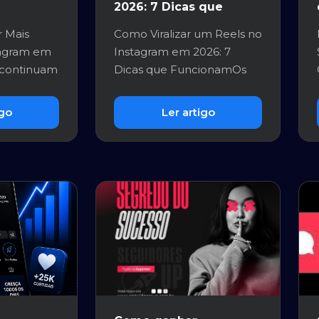
2026: 7 Dicas que
Funcionam
 Mais
Como Viralizar um Reels no
tagram em
Instagram em 2026: 7
 continuam
Dicas que FuncionamOs
incipais
Reels continuam sendo
uma das ...
igo
Ler artigo