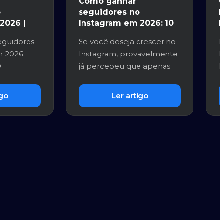
Como ganhar
o
seguidores no
2026 |
Instagram em 2026: 10
estratégias que
guidores
Se você deseja crescer no
realmente funcionam
 2026:
Instagram, provavelmente
O
já percebeu que apenas
nua sendo
publicar fotos não é sufic...
.
igo
Ler artigo